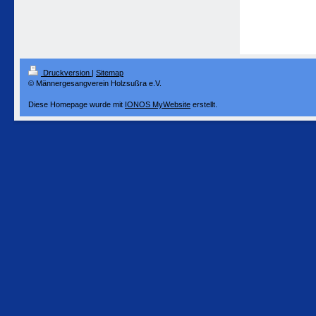
Druckversion
|
Sitemap
© Männergesangverein Holzsußra e.V.
Diese Homepage wurde mit
IONOS MyWebsite
erstellt.