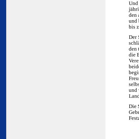
Und 
jähr
den 
und 
bis 
Der 
schl
den 
die 
Vere
beid
begi
Freu
selb
und 
Land
Die 
Gebu
Fest