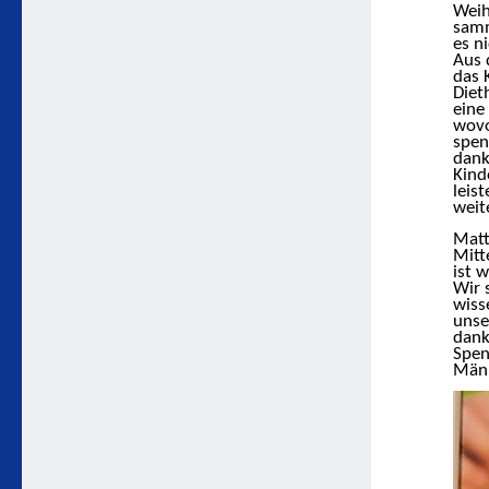
Weih
samm
es n
Aus 
das 
Diet
eine
wovo
spen
dank
Kind
leis
weite
Matt
Mitt
ist 
Wir 
wiss
unse
dank
Spen
Männ