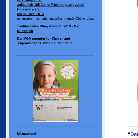
Das
Sängerfest,
anlässlich 165 Jahre Männergesangverein
Holzsußra e.V.
am 02. Juni 2013
mit ersten Informationen, teilnehmende Chöre, uvm.
Traditionelles Pfingstsingen 2013 - Der
Rückblick
Der MGV spendet für Kinder-und
Jugendhospitz Mitteldeutschland
"Der
Mitmachen!