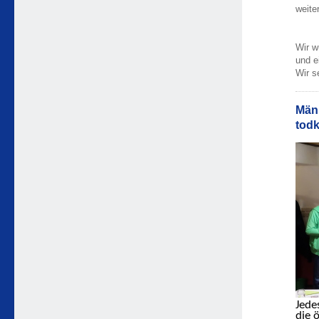
weite
Wir w
und e
Wir s
Männ
todk
Jede
die ö