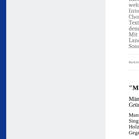
wel
Int
Cho
Tex
dem
Mit 
Land
Son
Bericht
"Me
Männ
Grü
Manc
Sing
Holz
Gege