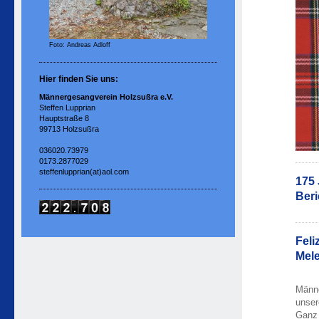
Foto: Andreas Adloff
Hier finden Sie uns:
Männergesangverein Holzsußra e.V.
Steffen Lupprian
Hauptstraße 8
99713 Holzsußra
036020.73979
0173.2877029
steffenlupprian(at)aol.com
175 
Beri
Feli
Mele
Männe
unser
Ganz 