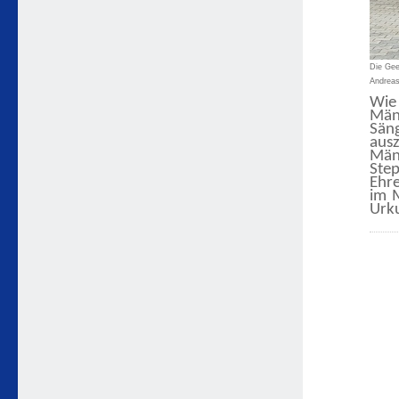
Die Gee
Andreas
Wi
Män
Sän
aus
Män
Ste
Ehre
im M
Urku