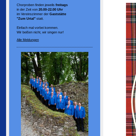
Chorproben finden jeweils
freitags
in der Zeit von
20.00-22.00 Uhr
im Vereinszimmer der
Gaststätte
"Zum Urtal"
statt.
Einfach mal vorbei kommen.
Wir beißen nicht, wir singen nur!
Alle Meldungen