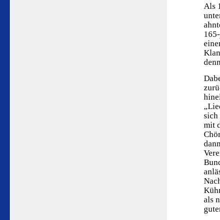
Als 
unte
ahnt
165-
eine
Klan
denn
Dabe
zurü
hine
„Lie
sich
mit 
Chör
dann
Vere
Bund
anlä
Nach
Kühn
als 
gute