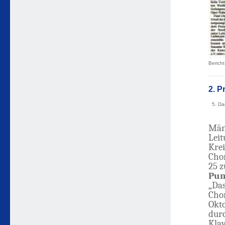
Berich
2. P
5. Da
Män
Lei
Krei
Cho
25 z
Pun
„Das
Cho
Okt
durc
Klav